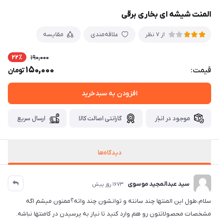
المنت شیشه ای بخاری برقی
علاقه‌مندی
مقایسه
از 7 نظر
22٪
190,000
150,000
قیمت:
تومان
افزودن به سبدخرید
موجود در انبار
گارانتی اصالت کالا
ارسال سریع
دیدگاه‌ها
سید عبدالمجید موسوی
1673 روز پیش
سلام،طول این المنتها چند سانته و توانشون چند واته؟ممنون میشم اگه
مشخصات محصولاتتون رو هم وارد کنید تا نیاز به پرسیدن در کامنتها نباشه.