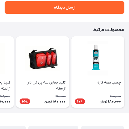
ارسال دیدگاه
محصولات مرتبط
چسب همه کاره
کلید بخاری سه پل فن دار
کلید بخ
آراسته
آراسته
175,000
210,000
200,000
50,000
180,000
180,000
15٪
10٪
تومان
تومان