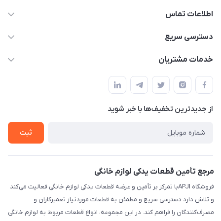
اطلاعات تماس
09106753413
دسترسی سریع
apji.ir@gmail.com
حساب کاربری
خدمات مشتریان
تهران،خیابان جمهوری ،ساختمان آلومینیوم ،طبقه ۹
مجله فروشگاه
قوانین و مقررات
لیست محصولات
حریم خصوصی
درباره ما
از جدید‌ترین تخفیف‌ها با‌ خبر شوید
راهنما
تماس با ما
ثبت
مرجع تأمین قطعات یدکی لوازم خانگی
فروشگاه APJIبا تمرکز بر تأمین و عرضه قطعات یدکی لوازم خانگی فعالیت می‌کند
و تلاش دارد دسترسی سریع و مطمئن به قطعات موردنیاز تعمیرکاران و
مصرف‌کنندگان را فراهم کند. در این مجموعه، انواع قطعات مربوط به لوازم خانگی