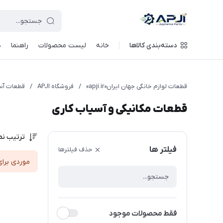
قطعات یدکی و جانبی لوازم خانگی جهان ایران
دسته‌بندی کالاها
خانه
لیست محصولات
راهنما
د
قطعات لوازم خانگی جهان ایران«apji.ir»
/
فروشگاه APJI
/
قطعات آس
قطعات مکانیکی و آسیاب کاری
ترتیب نم
فیلتر ها
حذف فیلترها
موردی برای
فقط محصولات موجود