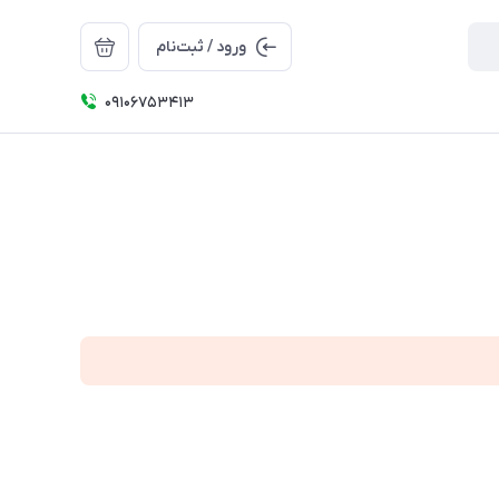
ورود / ثبت‌نام
09106753413