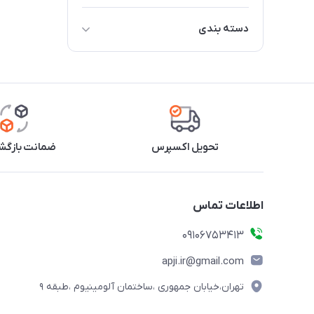
دسته بندی
تیغه آسیاب
محور / شفت
کوبل ( اتصال موتور به تیغه / کاسه
)
تحویل اکسپرس
ضمانت بازگشت
بوش / بلبرینگ
واشر آب بندی ( اورینگ )
اطلاعات تماس
09106753413
apji.ir@gmail.com
تهران،خیابان جمهوری ،ساختمان آلومینیوم ،طبقه ۹