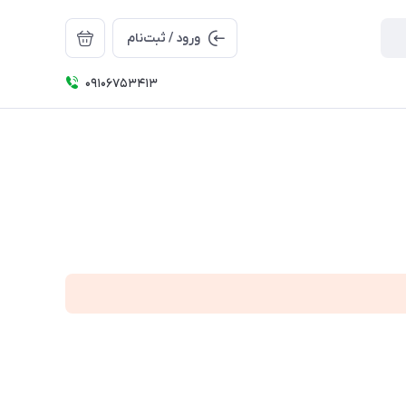
ورود / ثبت‌نام
09106753413