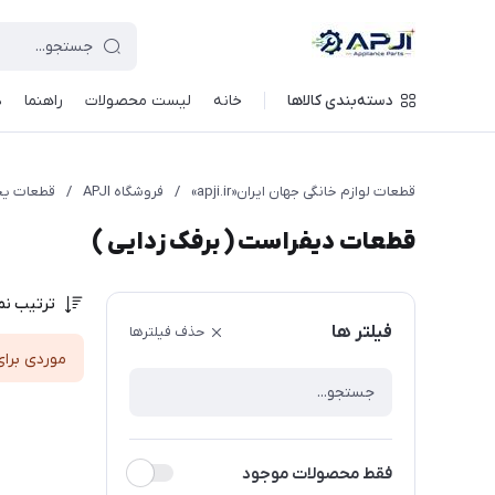
قطعات یدکی و جانبی لوازم خانگی جهان ایران
دسته‌بندی کالاها
خانه
لیست محصولات
راهنما
د
قطعات لوازم خانگی جهان ایران«apji.ir»
/
فروشگاه APJI
/
قطعات یخ
قطعات دیفراست ( برفک زدایی )
ترتیب نم
فیلتر ها
حذف فیلترها
موردی برای
فقط محصولات موجود