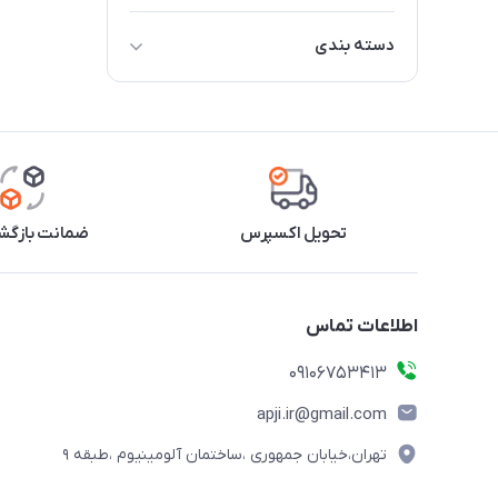
دسته بندی
المنت دیفراست ( هیتر برفک زدا )
ترمودیسک / ترموستات دیفراست
سنسور دیفراست ( NTC )
تایمر دیفراست ( در مدل های مکانیکی
تحویل اکسپرس
ضمانت بازگشت
)
برد دیفراست / برد اصلی ( در مدل
های دیجیتال )
اطلاعات تماس
ترموفیوز / فیوز حرارتی دیفراست
09106753413
apji.ir@gmail.com
تهران،خیابان جمهوری ،ساختمان آلومینیوم ،طبقه ۹