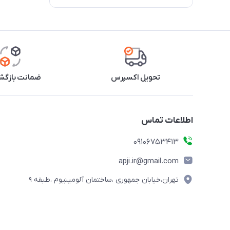
تحویل اکسپرس
ضمانت بازگشت
اطلاعات تماس
09106753413
apji.ir@gmail.com
تهران،خیابان جمهوری ،ساختمان آلومینیوم ،طبقه ۹