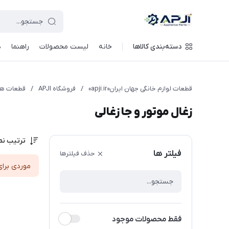
قطعات یدکی و جانبی لوازم خانگی جهان ایران
دسته‌بندی کالاها
خانه
لیست محصولات
راهنما
د
قطعات لوازم خانگی جهان ایران«apji.ir»
/
فروشگاه APJI
/
قطعات ه
زغال موتور و جا زغالی
ترتیب نم
فیلتر ها
حذف فیلترها
موردی برای
فقط محصولات موجود