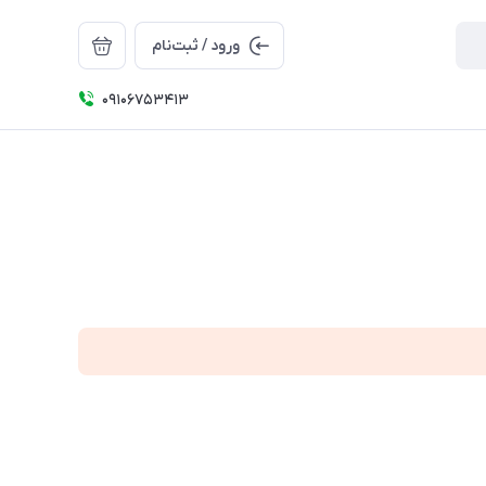
ورود / ثبت‌نام
09106753413