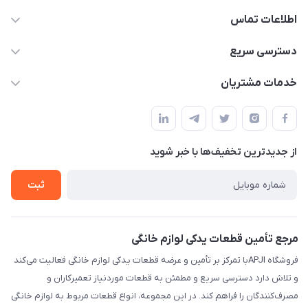
اطلاعات تماس
09106753413
دسترسی سریع
apji.ir@gmail.com
حساب کاربری
خدمات مشتریان
تهران،خیابان جمهوری ،ساختمان آلومینیوم ،طبقه ۹
مجله فروشگاه
قوانین و مقررات
لیست محصولات
حریم خصوصی
درباره ما
از جدید‌ترین تخفیف‌ها با‌ خبر شوید
راهنما
تماس با ما
ثبت
مرجع تأمین قطعات یدکی لوازم خانگی
فروشگاه APJIبا تمرکز بر تأمین و عرضه قطعات یدکی لوازم خانگی فعالیت می‌کند
و تلاش دارد دسترسی سریع و مطمئن به قطعات موردنیاز تعمیرکاران و
مصرف‌کنندگان را فراهم کند. در این مجموعه، انواع قطعات مربوط به لوازم خانگی