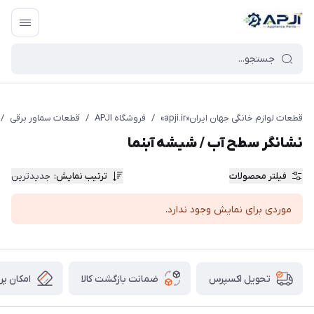
قطعات یدکی و جانبی لوازم خانگی جهان ایران
قطعات لوازم خانگی جهان ایران«apji.ir»
/
فروشگاه APJI
/
قطعات سماور برقی
/
نشانگر سطح آب / شیشه آبنما
فیلتر محصولات
ترتیب نمایش
:
جدیدترین
موردی برای نمایش وجود ندارد.
ضمانت بازگشت کالا
امکان پر
تحویل اکسپرس