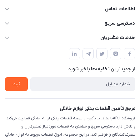
اطلاعات تماس
09106753413
دسترسی سریع
apji.ir@gmail.com
حساب کاربری
خدمات مشتریان
تهران،خیابان جمهوری ،ساختمان آلومینیوم ،طبقه ۹
مجله فروشگاه
قوانین و مقررات
لیست محصولات
حریم خصوصی
درباره ما
از جدید‌ترین تخفیف‌ها با‌ خبر شوید
راهنما
تماس با ما
ثبت
مرجع تأمین قطعات یدکی لوازم خانگی
فروشگاه APJIبا تمرکز بر تأمین و عرضه قطعات یدکی لوازم خانگی فعالیت می‌کند
و تلاش دارد دسترسی سریع و مطمئن به قطعات موردنیاز تعمیرکاران و
مصرف‌کنندگان را فراهم کند. در این مجموعه، انواع قطعات مربوط به لوازم خانگی