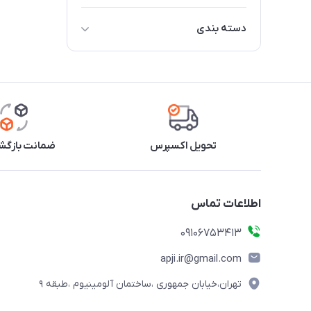
دسته بندی
المنت / هیتر
ترموستات ( کنترل دما )
ترموفیوز / فیوز حرارتی ( ایمنی )
پمپ آب ( در مدل های پمپی /
تحویل اکسپرس
ضمانت بازگشت
اسپرسوساز )
برد الکترونیکی (در مدل های دیجیتال
)
اطلاعات تماس
09106753413
apji.ir@gmail.com
تهران،خیابان جمهوری ،ساختمان آلومینیوم ،طبقه ۹