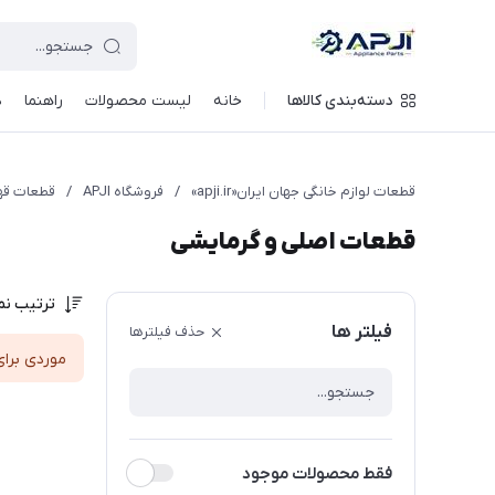
قطعات یدکی و جانبی لوازم خانگی جهان ایران
دسته‌بندی کالاها
خانه
لیست محصولات
راهنما
د
قطعات لوازم خانگی جهان ایران«apji.ir»
/
فروشگاه APJI
/
قطعات قهو
قطعات اصلی و گرمایشی
ترتیب نم
فیلتر ها
حذف فیلترها
موردی برای
فقط محصولات موجود