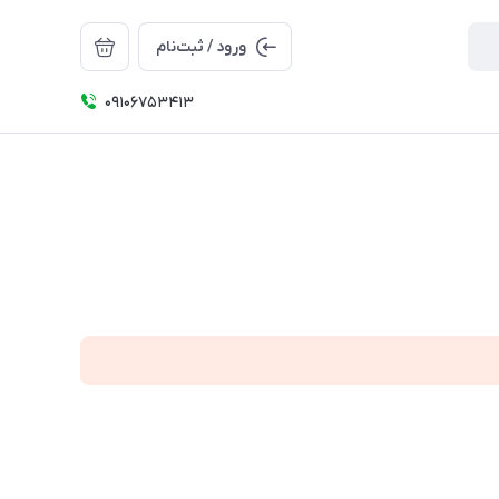
ورود / ثبت‌نام
09106753413