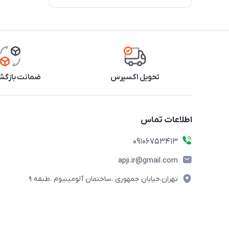
تحویل اکسپرس
ضمانت بازگشت
اطلاعات تماس
09106753413
apji.ir@gmail.com
تهران،خیابان جمهوری ،ساختمان آلومینیوم ،طبقه ۹