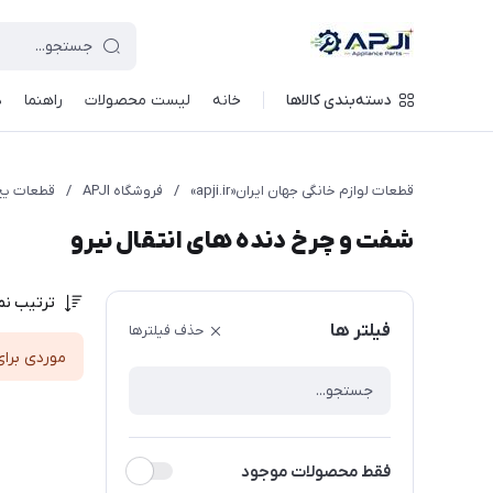
قطعات یدکی و جانبی لوازم خانگی جهان ایران
دسته‌بندی کالاها
خانه
لیست محصولات
راهنما
د
قطعات لوازم خانگی جهان ایران«apji.ir»
/
فروشگاه APJI
/
قطعات یخ
شفت و چرخ دنده های انتقال نیرو
ترتیب نم
فیلتر ها
حذف فیلترها
موردی برای
فقط محصولات موجود