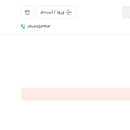
ورود / ثبت‌نام
09106753413