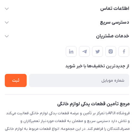
اطلاعات تماس
09106753413
دسترسی سریع
apji.ir@gmail.com
حساب کاربری
خدمات مشتریان
تهران،خیابان جمهوری ،ساختمان آلومینیوم ،طبقه ۹
مجله فروشگاه
قوانین و مقررات
لیست محصولات
حریم خصوصی
درباره ما
از جدید‌ترین تخفیف‌ها با‌ خبر شوید
راهنما
تماس با ما
ثبت
مرجع تأمین قطعات یدکی لوازم خانگی
فروشگاه APJIبا تمرکز بر تأمین و عرضه قطعات یدکی لوازم خانگی فعالیت می‌کند
و تلاش دارد دسترسی سریع و مطمئن به قطعات موردنیاز تعمیرکاران و
مصرف‌کنندگان را فراهم کند. در این مجموعه، انواع قطعات مربوط به لوازم خانگی