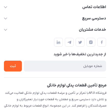
اطلاعات تماس
09106753413
دسترسی سریع
apji.ir@gmail.com
حساب کاربری
خدمات مشتریان
تهران،خیابان جمهوری ،ساختمان آلومینیوم ،طبقه ۹
مجله فروشگاه
قوانین و مقررات
لیست محصولات
حریم خصوصی
درباره ما
از جدید‌ترین تخفیف‌ها با‌ خبر شوید
راهنما
تماس با ما
ثبت
مرجع تأمین قطعات یدکی لوازم خانگی
فروشگاه APJIبا تمرکز بر تأمین و عرضه قطعات یدکی لوازم خانگی فعالیت می‌کند
و تلاش دارد دسترسی سریع و مطمئن به قطعات موردنیاز تعمیرکاران و
مصرف‌کنندگان را فراهم کند. در این مجموعه، انواع قطعات مربوط به لوازم خانگی