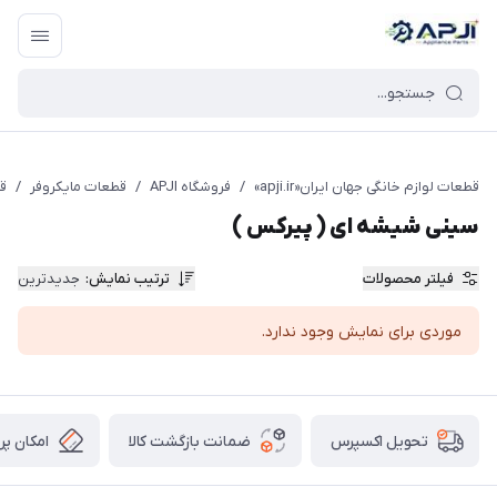
قطعات یدکی و جانبی لوازم خانگی جهان ایران
قطعات لوازم خانگی جهان ایران«apji.ir»
/
فروشگاه APJI
/
قطعات مایکروفر
/
ق
سینی شیشه ای ( پیرکس )
فیلتر محصولات
ترتیب نمایش
:
جدیدترین
موردی برای نمایش وجود ندارد.
ضمانت بازگشت کالا
امکان پر
تحویل اکسپرس