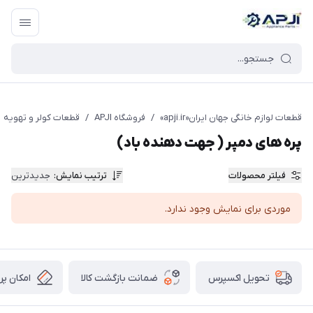
قطعات یدکی و جانبی لوازم خانگی جهان ایران
قطعات لوازم خانگی جهان ایران«apji.ir»
/
فروشگاه APJI
/
قطعات کولر و تهویه
پره های دمپر ( جهت دهنده باد)
فیلتر محصولات
ترتیب نمایش
:
جدیدترین
موردی برای نمایش وجود ندارد.
ضمانت بازگشت کالا
امکان پر
تحویل اکسپرس