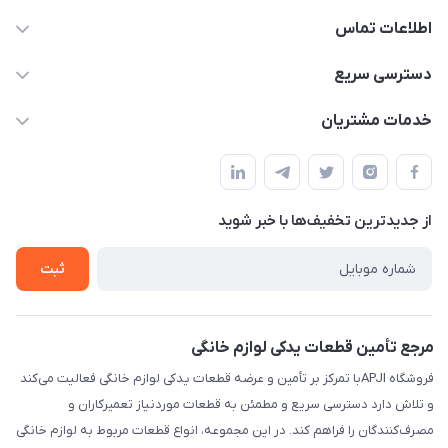
اطلاعات تماس
09106753413
دسترسی سریع
apji.ir@gmail.com
حساب کاربری
خدمات مشتریان
تهران،خیابان جمهوری ،ساختمان آلومینیوم ،طبقه ۹
مجله فروشگاه
قوانین و مقررات
لیست محصولات
حریم خصوصی
درباره ما
از جدید‌ترین تخفیف‌ها با‌ خبر شوید
راهنما
تماس با ما
ثبت
مرجع تأمین قطعات یدکی لوازم خانگی
فروشگاه APJIبا تمرکز بر تأمین و عرضه قطعات یدکی لوازم خانگی فعالیت می‌کند
و تلاش دارد دسترسی سریع و مطمئن به قطعات موردنیاز تعمیرکاران و
مصرف‌کنندگان را فراهم کند. در این مجموعه، انواع قطعات مربوط به لوازم خانگی