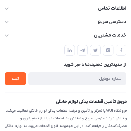
اطلاعات تماس
09106753413
دسترسی سریع
apji.ir@gmail.com
حساب کاربری
خدمات مشتریان
تهران،خیابان جمهوری ،ساختمان آلومینیوم ،طبقه ۹
مجله فروشگاه
قوانین و مقررات
لیست محصولات
حریم خصوصی
درباره ما
از جدید‌ترین تخفیف‌ها با‌ خبر شوید
راهنما
تماس با ما
ثبت
مرجع تأمین قطعات یدکی لوازم خانگی
فروشگاه APJIبا تمرکز بر تأمین و عرضه قطعات یدکی لوازم خانگی فعالیت می‌کند
و تلاش دارد دسترسی سریع و مطمئن به قطعات موردنیاز تعمیرکاران و
مصرف‌کنندگان را فراهم کند. در این مجموعه، انواع قطعات مربوط به لوازم خانگی