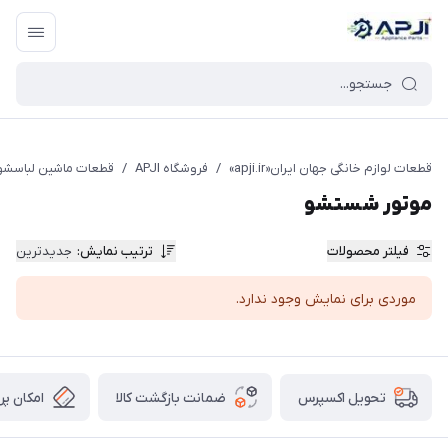
قطعات یدکی و جانبی لوازم خانگی جهان ایران
قطعات لوازم خانگی جهان ایران«apji.ir»
/
فروشگاه APJI
/
قطعات ماشین لباسشو
موتور شستشو
فیلتر محصولات
ترتیب نمایش
:
جدیدترین
موردی برای نمایش وجود ندارد.
ضمانت بازگشت کالا
امکان پر
تحویل اکسپرس