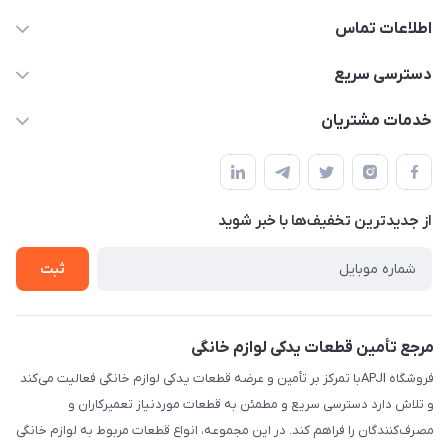
اطلاعات تماس
09106753413
دسترسی سریع
apji.ir@gmail.com
حساب کاربری
خدمات مشتریان
تهران،خیابان جمهوری ،ساختمان آلومینیوم ،طبقه ۹
مجله فروشگاه
قوانین و مقررات
لیست محصولات
حریم خصوصی
درباره ما
از جدید‌ترین تخفیف‌ها با‌ خبر شوید
راهنما
تماس با ما
ثبت
مرجع تأمین قطعات یدکی لوازم خانگی
فروشگاه APJIبا تمرکز بر تأمین و عرضه قطعات یدکی لوازم خانگی فعالیت می‌کند
و تلاش دارد دسترسی سریع و مطمئن به قطعات موردنیاز تعمیرکاران و
مصرف‌کنندگان را فراهم کند. در این مجموعه، انواع قطعات مربوط به لوازم خانگی