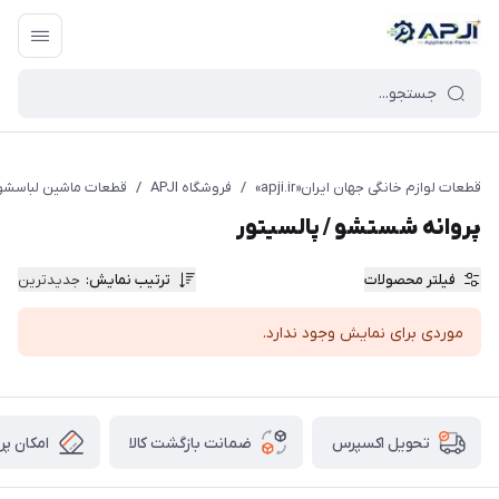
قطعات یدکی و جانبی لوازم خانگی جهان ایران
قطعات لوازم خانگی جهان ایران«apji.ir»
/
فروشگاه APJI
/
قطعات ماشین لباسشو
پروانه شستشو / پالسیتور
فیلتر محصولات
ترتیب نمایش
:
جدیدترین
موردی برای نمایش وجود ندارد.
ضمانت بازگشت کالا
امکان پر
تحویل اکسپرس