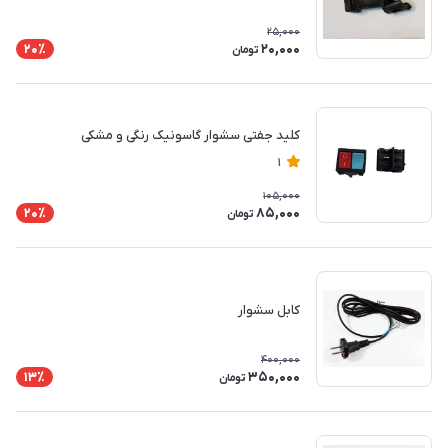
25,000
20,000
20٪
تومان
کلید جفتی سشوار گاسونیک رنگی و مشکی
1
105,000
85,000
20٪
تومان
کابل سشوار
400,000
350,000
13٪
تومان