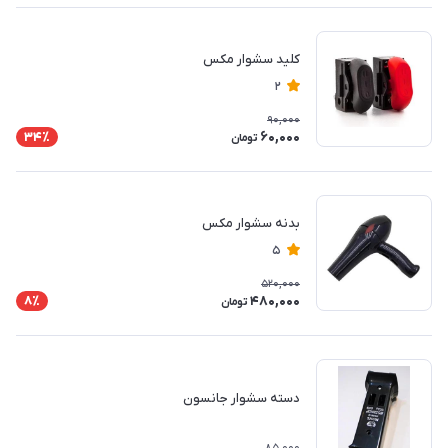
کلید سشوار مکس
2
90,000
60,000
34٪
تومان
بدنه سشوار مکس
5
520,000
480,000
8٪
تومان
دسته سشوار جانسون
85,000