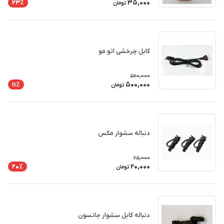
35,000
23٪
تومان
کابل چرخشی اتو مو
560,000
500,000
11٪
تومان
دنباله سشوار مکس
25,000
20,000
20٪
تومان
دنباله کابل سشوار جانسون