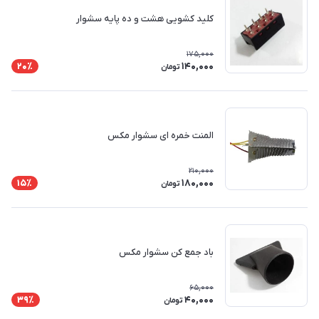
کلید کشویی هشت و ده پایه سشوار
175,000
140,000
20٪
تومان
المنت خمره ای سشوار مکس
210,000
180,000
15٪
تومان
باد جمع کن سشوار مکس
65,000
40,000
39٪
تومان