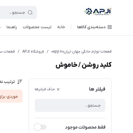
قطعات یدکی و جانبی لوازم خانگی جهان ایران
دسته‌بندی کالاها
خانه
لیست محصولات
راهنما
د
قطعات لوازم خانگی جهان ایران«apji.ir»
/
فروشگاه APJI
/
قطعات سش
کلید روشن / خاموش
ترتیب نم
فیلتر ها
حذف فیلترها
موردی برای
فقط محصولات موجود