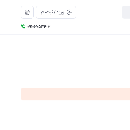
ورود / ثبت‌نام
09106753413