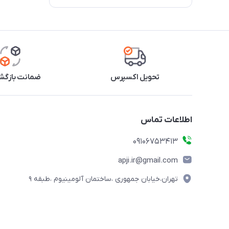
تحویل اکسپرس
ضمانت بازگشت
اطلاعات تماس
09106753413
apji.ir@gmail.com
تهران،خیابان جمهوری ،ساختمان آلومینیوم ،طبقه ۹