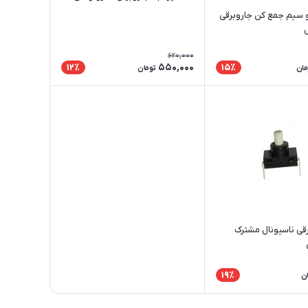
و سیم جمع کن جاروبرقی
620,000
550,000
12٪
15٪
مان
تومان
رقی ناسیونال مشترک
19٪
ن