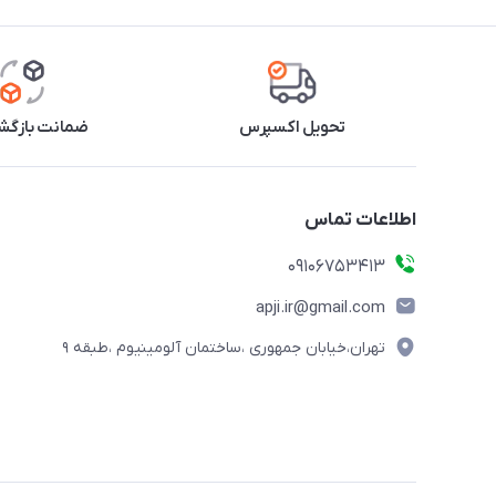
تحویل اکسپرس
ضمانت بازگشت
اطلاعات تماس
09106753413
apji.ir@gmail.com
تهران،خیابان جمهوری ،ساختمان آلومینیوم ،طبقه ۹