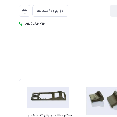
ورود / ثبت‌نام
09106753413
دستگیره بالا جاروبرقی اکترولوکس