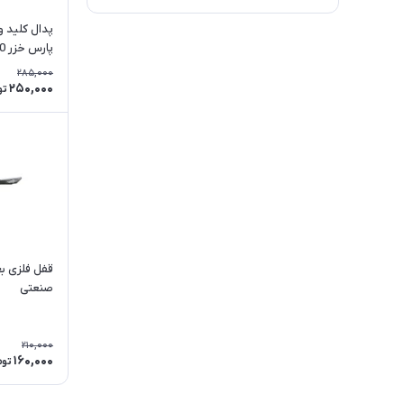
پدال کلید 
پارس خزر 1700 وات مدل 724
285,000
250,000
تو
قفل فلزی ب
صنعتی
210,000
160,000
توم