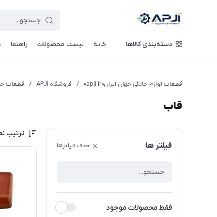
قطعات یدکی و جانبی لوازم خانگی جهان ایران
دسته‌بندی کالاها
خانه
لیست محصولات
راهنما
د
قطعات لوازم خانگی جهان ایران«apji.ir»
/
فروشگاه APJI
/
قطعات جار
قاب
ترتیب نم
فیلتر ها
حذف فیلترها
فقط محصولات موجود