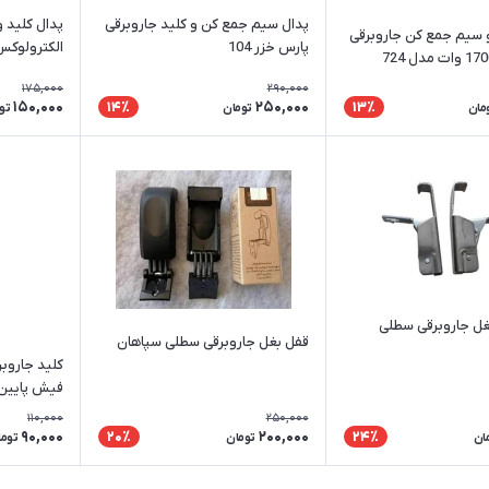
پدال سیم جمع کن و کلید جاروبرقی
پدال کلید 
و سیم جمع کن جاروبرقی
پارس خزر 104
الکترولوکس
175,000
290,000
150,000
250,000
14٪
13٪
مان
تومان
تو
غل جاروبرقی سطلی
قفل بغل جاروبرقی سطلی سپاهان
کلید جاروب
فیش پایین
110,000
250,000
90,000
200,000
20٪
24٪
ان
تومان
توما