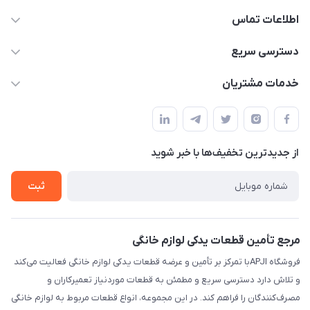
اطلاعات تماس
09106753413
دسترسی سریع
apji.ir@gmail.com
حساب کاربری
خدمات مشتریان
تهران،خیابان جمهوری ،ساختمان آلومینیوم ،طبقه ۹
مجله فروشگاه
قوانین و مقررات
لیست محصولات
حریم خصوصی
درباره ما
از جدید‌ترین تخفیف‌ها با‌ خبر شوید
راهنما
تماس با ما
ثبت
مرجع تأمین قطعات یدکی لوازم خانگی
فروشگاه APJIبا تمرکز بر تأمین و عرضه قطعات یدکی لوازم خانگی فعالیت می‌کند
و تلاش دارد دسترسی سریع و مطمئن به قطعات موردنیاز تعمیرکاران و
مصرف‌کنندگان را فراهم کند. در این مجموعه، انواع قطعات مربوط به لوازم خانگی