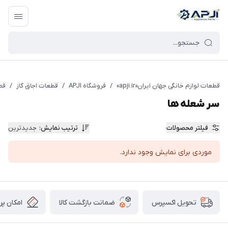
قطعات یدکی و جانبی لوازم خانگی جهان ایران
قطعات لوازم خانگی جهان ایران«apji.ir»
/
فروشگاه APJI
/
قطعات اجاق گاز
/
قط
سر شعله ها
فیلتر محصولات
ترتیب نمایش
:
جدیدترین
موردی برای نمایش وجود ندارد.
ضمانت بازگشت کالا
امکان پر
تحویل اکسپرس