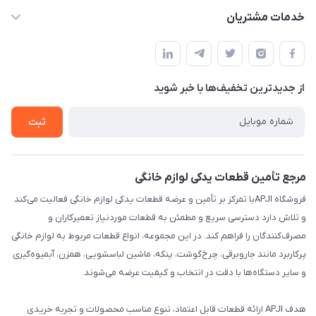
apji.ir@gmail.com
حساب کاربری
خدمات مشتریان
تهران،خیابان جمهوری ،ساختمان آلومینیوم ،طبقه ۹
مجله فروشگاه
قوانین و مقررات
لیست محصولات
حریم خصوصی
درباره ما
از جدید‌ترین تخفیف‌ها با‌ خبر شوید
راهنما
تماس با ما
ثبت
مرجع تأمین قطعات یدکی لوازم خانگی
فروشگاه APJIبا تمرکز بر تأمین و عرضه قطعات یدکی لوازم خانگی فعالیت می‌کند
و تلاش دارد دسترسی سریع و مطمئن به قطعات موردنیاز تعمیرکاران و
مصرف‌کنندگان را فراهم کند. در این مجموعه، انواع قطعات مربوط به لوازم خانگی
پرکاربرد مانند جاروبرقی، چرخ‌گوشت، پنکه، ماشین لباسشویی، همزن، آبمیوه‌گیری
و سایر دستگاه‌ها با دقت در انتخاب و کیفیت عرضه می‌شوند.
هدف APJI ارائه قطعات قابل اعتماد، تنوع مناسب محصولات و تجربه خریدی