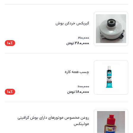
گیربکس خردکن بوش
310,000
280,000
10٪
تومان
چسب همه کاره
200,000
180,000
10٪
تومان
روغن مخصوص موتورهای دارای بوش گرافیتی
مولینکس