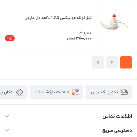
تیغ کوتاه مولینکس 1.2.3 دکمه دار خارجی
390,000
350,000
11٪
تومان
2
1
ضمانت بازگشت کالا
امکان پر
تحویل اکسپرس
اطلاعات تماس
09106753413
دسترسی سریع