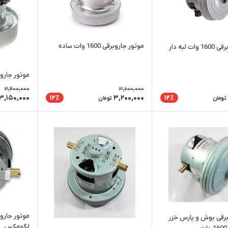
موتور جاروبرقی 1600 وات ساده
ت لبه دار
موتور جاروبرقی 1400 
3,400,000
3,600,000
3,150,000
3,200,000
12٪
12٪
تومان
تومان
برقی بوش و پارس خزر
ارگومکس