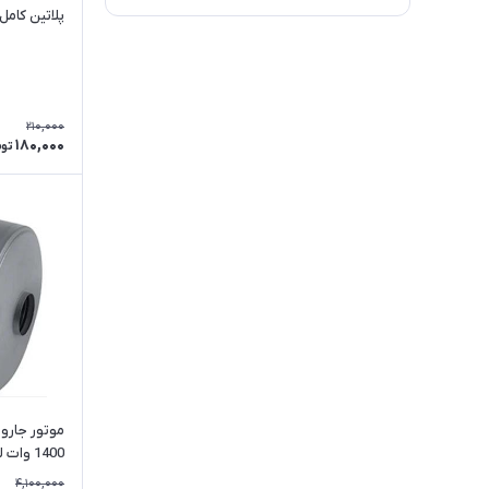
پلاتین کامل
210,000
180,000
توم
موتور جار
1400 وات لبه دار
4,100,000