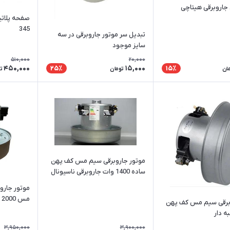
 جاروبرقی هیتاچی
صفحه پلاتی
345
تبدیل سر موتور جاروبرقی در سه
سایز موجود
510,000
20,000
450,000
15,000
25٪
15٪
ان
تومان
ت
موتور جاروبرقی سیم مس کف پهن
ساده 1400 وات جاروبرقی ناسیونال
موتور جار
مس 2000 وات k90
وبرقی سیم مس کف پهن
3,950,000
3,900,000