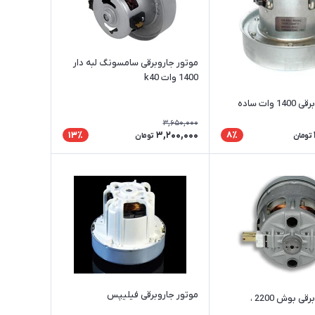
موتور جاروبرقی سامسونگ لبه دار
1400 وات k40
وات ساده
3,650,000
3,200,000
13٪
8٪
تومان
تومان
موتور جاروبرقی فیلیپس
موتور جاروبرقی بوش 2200 ،