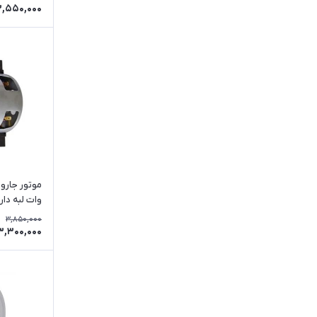
3,550,000
وات لبه دار
3,850,000
3,300,000