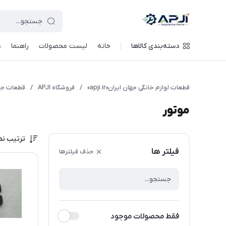
قطعات یدکی و جانبی لوازم خانگی جهان ایران
دسته‌بندی کالاها
خانه
لیست محصولات
راهنما
د
قطعات لوازم خانگی جهان ایران«apji.ir»
/
فروشگاه APJI
/
قطعات جار
موتور
ترتیب نم
فیلتر ها
حذف فیلترها
فقط محصولات موجود