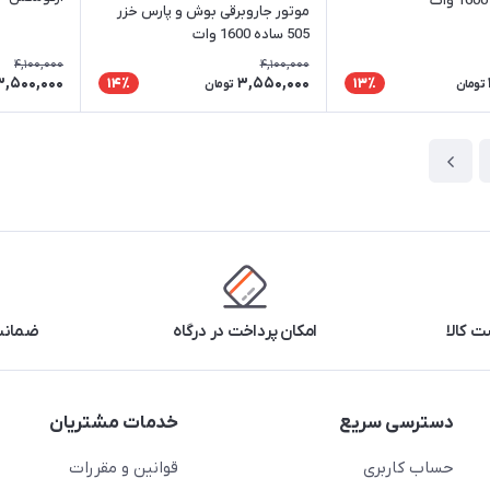
موتور جاروبرقی بوش و پارس خزر
505 ساده 1600 وات
4,100,000
4,100,000
3,500,000
3,550,000
14٪
13٪
تومان
تومان
 کالا
امکان پرداخت در درگاه
ضمانت 
دسترسی سریع
خدمات مشتریان
حساب کاربری
قوانین و مقررات