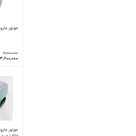
موتور جاروبرقی 1600 وا
3,600,000
3,200,000
موتور جارو