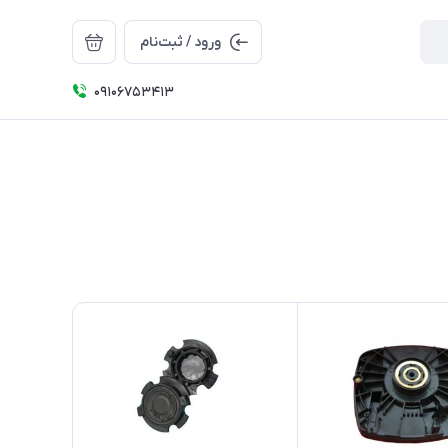
ورود / ثبت‌نام
09106753413