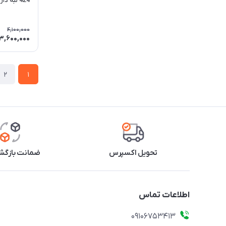
424 لبه دار 1600 وات
4,100,000
3,600,000
2
1
تحویل اکسپرس
ضمانت بازگشت
اطلاعات تماس
09106753413