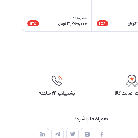
4,150,000
3,650,000
13٪
15٪
تومان
تومان
اصالت کالا
پشتیبانی ۲۴ ساعته
همراه ما باشید!