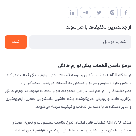
تهران،خیابان جمهوری ،ساختمان آلومینیوم ،طبقه ۹
مجله فروشگاه
قوانین و مقررات
لیست محصولات
حریم خصوصی
درباره ما
از جدید‌ترین تخفیف‌ها با‌ خبر شوید
راهنما
تماس با ما
ثبت
مرجع تأمین قطعات یدکی لوازم خانگی
فروشگاه APJIبا تمرکز بر تأمین و عرضه قطعات یدکی لوازم خانگی فعالیت می‌کند
و تلاش دارد دسترسی سریع و مطمئن به قطعات موردنیاز تعمیرکاران و
مصرف‌کنندگان را فراهم کند. در این مجموعه، انواع قطعات مربوط به لوازم خانگی
پرکاربرد مانند جاروبرقی، چرخ‌گوشت، پنکه، ماشین لباسشویی، همزن، آبمیوه‌گیری
و سایر دستگاه‌ها با دقت در انتخاب و کیفیت عرضه می‌شوند.
هدف APJI ارائه قطعات قابل اعتماد، تنوع مناسب محصولات و تجربه خریدی
ساده و مطمئن برای مشتریان است. ما تلاش می‌کنیم با فراهم کردن اطلاعات