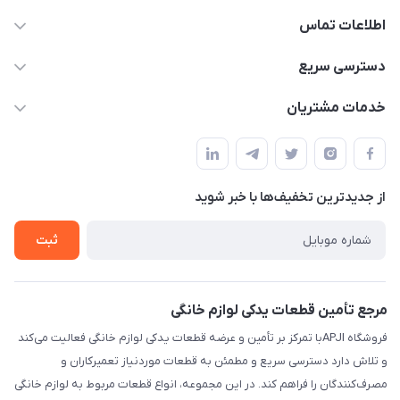
اطلاعات تماس
09106753413
دسترسی سریع
apji.ir@gmail.com
حساب کاربری
خدمات مشتریان
تهران،خیابان جمهوری ،ساختمان آلومینیوم ،طبقه ۹
مجله فروشگاه
قوانین و مقررات
لیست محصولات
حریم خصوصی
درباره ما
از جدید‌ترین تخفیف‌ها با‌ خبر شوید
راهنما
تماس با ما
ثبت
مرجع تأمین قطعات یدکی لوازم خانگی
فروشگاه APJIبا تمرکز بر تأمین و عرضه قطعات یدکی لوازم خانگی فعالیت می‌کند
و تلاش دارد دسترسی سریع و مطمئن به قطعات موردنیاز تعمیرکاران و
مصرف‌کنندگان را فراهم کند. در این مجموعه، انواع قطعات مربوط به لوازم خانگی