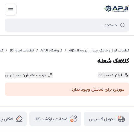
قطعات یدکی و جانبی لوازم خانگی جهان ایران
قطعات لوازم خانگی جهان ایران«apji.ir»
/
فروشگاه APJI
/
قطعات اجاق گاز
/
قط
کلاهک شعله
فیلتر محصولات
ترتیب نمایش
:
جدیدترین
موردی برای نمایش وجود ندارد.
ضمانت بازگشت کالا
امکان پر
تحویل اکسپرس