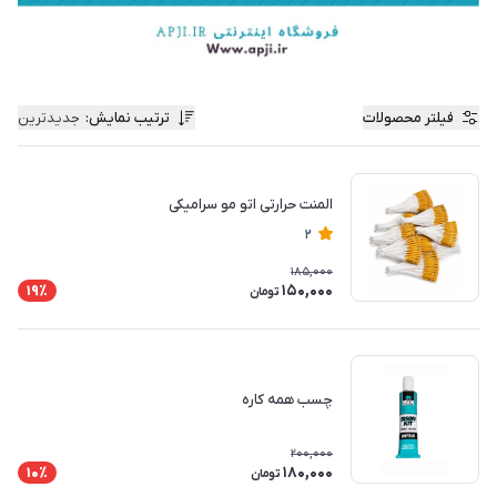
فیلتر محصولات
ترتیب نمایش
:
جدیدترین
المنت حرارتی اتو مو سرامیکی
2
185,000
150,000
19٪
تومان
چسب همه کاره
200,000
180,000
10٪
تومان