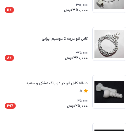
390,000
350,000
11٪
تومان
کابل اتو درجه 2 دوسیم ایرانی
345,000
320,000
8٪
تومان
دنباله کابل اتو در دو رنگ مشکی و سفید
5
35,000
25,000
29٪
تومان