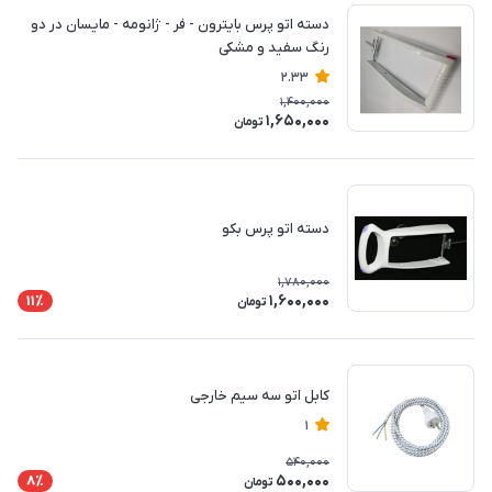
دسته اتو پرس بایترون - فر - ژانومه - مایسان در دو
رنگ سفید و مشکی
2.33
1,400,000
1,650,000
تومان
دسته اتو پرس بکو
1,780,000
1,600,000
11٪
تومان
کابل اتو سه سیم خارجی
1
540,000
500,000
8٪
تومان