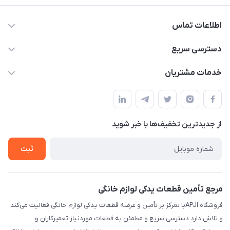
اطلاعات تماس
09106753413
دسترسی سریع
apji.ir@gmail.com
حساب کاربری
خدمات مشتریان
تهران،خیابان جمهوری ،ساختمان آلومینیوم ،طبقه ۹
مجله فروشگاه
قوانین و مقررات
لیست محصولات
حریم خصوصی
درباره ما
از جدید‌ترین تخفیف‌ها با‌ خبر شوید
راهنما
تماس با ما
ثبت
مرجع تأمین قطعات یدکی لوازم خانگی
فروشگاه APJIبا تمرکز بر تأمین و عرضه قطعات یدکی لوازم خانگی فعالیت می‌کند
و تلاش دارد دسترسی سریع و مطمئن به قطعات موردنیاز تعمیرکاران و