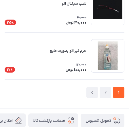
لامپ سیگنال اتو
40,000
30,000
25٪
تومان
جرم گیر اتو بصورت مایع
120,000
100,000
17٪
تومان
2
1
ضمانت بازگشت کالا
امکان پر
تحویل اکسپرس