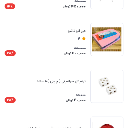
520,000
450,000
14٪
تومان
میز اتو تاشو
4
550,000
400,000
28٪
تومان
ترمینال سرامیکی ( چینی ) 4 خانه
55,000
40,000
28٪
تومان