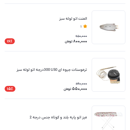
المنت اتو لوله سبز
1
950,000
800,000
16٪
تومان
ترموستات جیوه ای 50تا 300درجه اتو لوله سبز
640,000
550,000
15٪
تومان
میز اتو پایه بلند و کوتاه جنس درجه 2