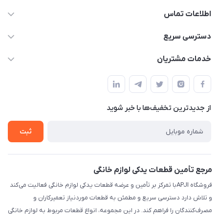
اطلاعات تماس
09106753413
دسترسی سریع
apji.ir@gmail.com
حساب کاربری
خدمات مشتریان
تهران،خیابان جمهوری ،ساختمان آلومینیوم ،طبقه ۹
مجله فروشگاه
قوانین و مقررات
لیست محصولات
حریم خصوصی
درباره ما
از جدید‌ترین تخفیف‌ها با‌ خبر شوید
راهنما
تماس با ما
ثبت
مرجع تأمین قطعات یدکی لوازم خانگی
فروشگاه APJIبا تمرکز بر تأمین و عرضه قطعات یدکی لوازم خانگی فعالیت می‌کند
و تلاش دارد دسترسی سریع و مطمئن به قطعات موردنیاز تعمیرکاران و
مصرف‌کنندگان را فراهم کند. در این مجموعه، انواع قطعات مربوط به لوازم خانگی