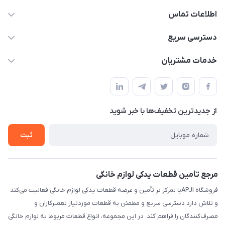
اطلاعات تماس
09106753413
دسترسی سریع
apji.ir@gmail.com
حساب کاربری
خدمات مشتریان
تهران،خیابان جمهوری ،ساختمان آلومینیوم ،طبقه ۹
مجله فروشگاه
قوانین و مقررات
لیست محصولات
حریم خصوصی
درباره ما
از جدید‌ترین تخفیف‌ها با‌ خبر شوید
راهنما
تماس با ما
ثبت
مرجع تأمین قطعات یدکی لوازم خانگی
فروشگاه APJIبا تمرکز بر تأمین و عرضه قطعات یدکی لوازم خانگی فعالیت می‌کند
و تلاش دارد دسترسی سریع و مطمئن به قطعات موردنیاز تعمیرکاران و
مصرف‌کنندگان را فراهم کند. در این مجموعه، انواع قطعات مربوط به لوازم خانگی