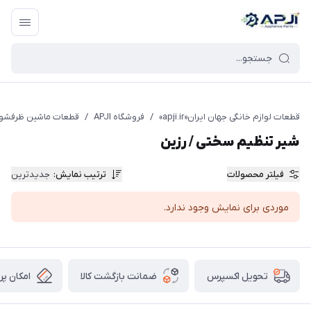
قطعات یدکی و جانبی لوازم خانگی جهان ایران
قطعات لوازم خانگی جهان ایران«apji.ir»
/
فروشگاه APJI
/
قطعات ماشین ظرفشو
شیر تنظیم سختی / رزین
فیلتر محصولات
ترتیب نمایش
:
جدیدترین
موردی برای نمایش وجود ندارد.
ضمانت بازگشت کالا
امکان پر
تحویل اکسپرس