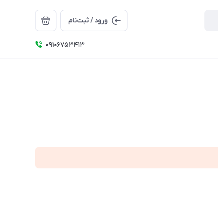
ورود / ثبت‌نام
09106753413