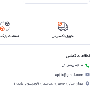
تحویل اکسپرس
ضمانت بازگشت
اطلاعات تماس
09106753413
apji.ir@gmail.com
تهران،خیابان جمهوری ،ساختمان آلومینیوم ،طبقه ۹