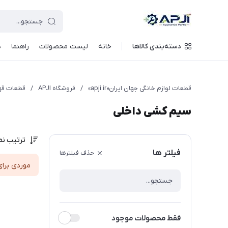
قطعات یدکی و جانبی لوازم خانگی جهان ایران
دسته‌بندی کالاها
خانه
لیست محصولات
راهنما
د
قطعات لوازم خانگی جهان ایران«apji.ir»
/
فروشگاه APJI
/
قطعات قهو
سیم کشی داخلی
ترتیب نم
فیلتر ها
حذف فیلترها
موردی برای
فقط محصولات موجود