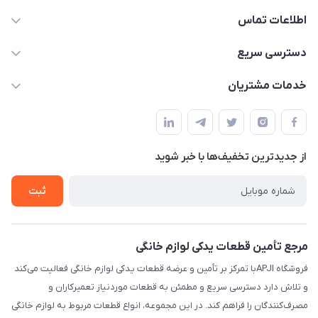
اطلاعات تماس
09106753413
دسترسی سریع
apji.ir@gmail.com
حساب کاربری
خدمات مشتریان
تهران،خیابان جمهوری ،ساختمان آلومینیوم ،طبقه ۹
مجله فروشگاه
قوانین و مقررات
لیست محصولات
حریم خصوصی
درباره ما
از جدید‌ترین تخفیف‌ها با‌ خبر شوید
راهنما
تماس با ما
ثبت
مرجع تأمین قطعات یدکی لوازم خانگی
فروشگاه APJIبا تمرکز بر تأمین و عرضه قطعات یدکی لوازم خانگی فعالیت می‌کند
و تلاش دارد دسترسی سریع و مطمئن به قطعات موردنیاز تعمیرکاران و
مصرف‌کنندگان را فراهم کند. در این مجموعه، انواع قطعات مربوط به لوازم خانگی