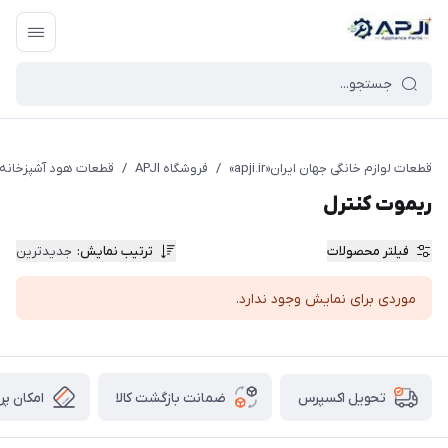
قطعات یدکی و جانبی لوازم خانگی جهان ایران
قطعات لوازم خانگی جهان ایران«apji.ir»
/
فروشگاه APJI
/
قطعات هود آشپزخانه
ریموت کنترل
فیلتر محصولات
ترتیب نمایش
:
جدیدترین
موردی برای نمایش وجود ندارد.
ضمانت بازگشت کالا
امکان پر
تحویل اکسپرس