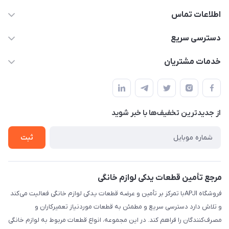
اطلاعات تماس
09106753413
دسترسی سریع
apji.ir@gmail.com
حساب کاربری
خدمات مشتریان
تهران،خیابان جمهوری ،ساختمان آلومینیوم ،طبقه ۹
مجله فروشگاه
قوانین و مقررات
لیست محصولات
حریم خصوصی
درباره ما
از جدید‌ترین تخفیف‌ها با‌ خبر شوید
راهنما
تماس با ما
ثبت
مرجع تأمین قطعات یدکی لوازم خانگی
فروشگاه APJIبا تمرکز بر تأمین و عرضه قطعات یدکی لوازم خانگی فعالیت می‌کند
و تلاش دارد دسترسی سریع و مطمئن به قطعات موردنیاز تعمیرکاران و
مصرف‌کنندگان را فراهم کند. در این مجموعه، انواع قطعات مربوط به لوازم خانگی