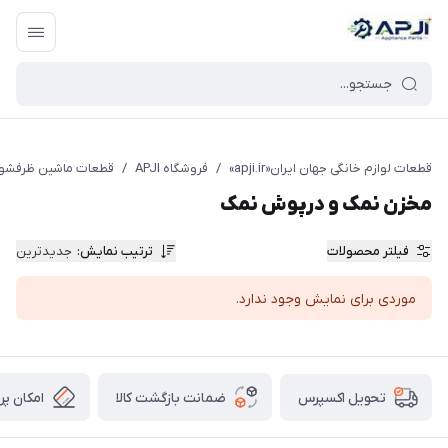
قطعات یدکی و جانبی لوازم خانگی جهان ایران
قطعات لوازم خانگی جهان ایران«apji.ir»
/
فروشگاه APJI
/
قطعات ماشین ظرفشو
مخزن نمک و درپوش نمک
فیلتر محصولات
ترتیب نمایش
:
جدیدترین
موردی برای نمایش وجود ندارد.
ضمانت بازگشت کالا
امکان پر
تحویل اکسپرس