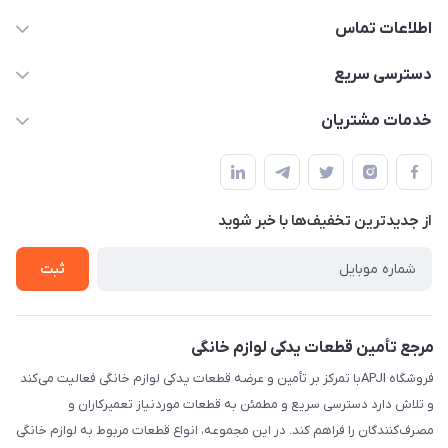
اطلاعات تماس
09106753413
دسترسی سریع
apji.ir@gmail.com
حساب کاربری
خدمات مشتریان
تهران،خیابان جمهوری ،ساختمان آلومینیوم ،طبقه ۹
مجله فروشگاه
قوانین و مقررات
لیست محصولات
حریم خصوصی
درباره ما
از جدید‌ترین تخفیف‌ها با‌ خبر شوید
راهنما
تماس با ما
ثبت
مرجع تأمین قطعات یدکی لوازم خانگی
فروشگاه APJIبا تمرکز بر تأمین و عرضه قطعات یدکی لوازم خانگی فعالیت می‌کند
و تلاش دارد دسترسی سریع و مطمئن به قطعات موردنیاز تعمیرکاران و
مصرف‌کنندگان را فراهم کند. در این مجموعه، انواع قطعات مربوط به لوازم خانگی