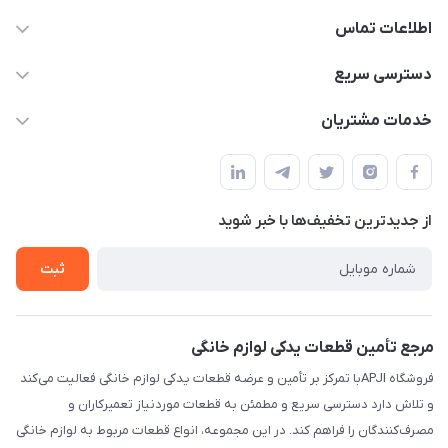
اطلاعات تماس
09106753413
دسترسی سریع
apji.ir@gmail.com
حساب کاربری
خدمات مشتریان
تهران،خیابان جمهوری ،ساختمان آلومینیوم ،طبقه ۹
مجله فروشگاه
قوانین و مقررات
لیست محصولات
حریم خصوصی
درباره ما
از جدید‌ترین تخفیف‌ها با‌ خبر شوید
راهنما
تماس با ما
ثبت
مرجع تأمین قطعات یدکی لوازم خانگی
فروشگاه APJIبا تمرکز بر تأمین و عرضه قطعات یدکی لوازم خانگی فعالیت می‌کند
و تلاش دارد دسترسی سریع و مطمئن به قطعات موردنیاز تعمیرکاران و
مصرف‌کنندگان را فراهم کند. در این مجموعه، انواع قطعات مربوط به لوازم خانگی