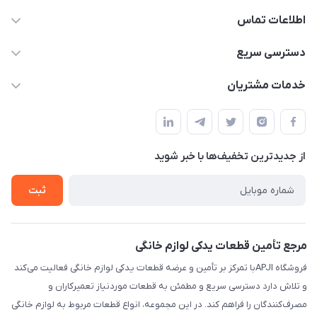
اطلاعات تماس
09106753413
دسترسی سریع
apji.ir@gmail.com
حساب کاربری
خدمات مشتریان
تهران،خیابان جمهوری ،ساختمان آلومینیوم ،طبقه ۹
مجله فروشگاه
قوانین و مقررات
لیست محصولات
حریم خصوصی
درباره ما
از جدید‌ترین تخفیف‌ها با‌ خبر شوید
راهنما
تماس با ما
ثبت
مرجع تأمین قطعات یدکی لوازم خانگی
فروشگاه APJIبا تمرکز بر تأمین و عرضه قطعات یدکی لوازم خانگی فعالیت می‌کند
و تلاش دارد دسترسی سریع و مطمئن به قطعات موردنیاز تعمیرکاران و
مصرف‌کنندگان را فراهم کند. در این مجموعه، انواع قطعات مربوط به لوازم خانگی