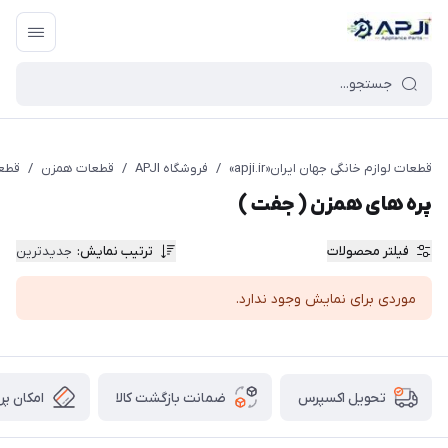
قطعات یدکی و جانبی لوازم خانگی جهان ایران
قطعات لوازم خانگی جهان ایران«apji.ir»
/
فروشگاه APJI
/
قطعات همزن
/
قطعا
پره های همزن ( جفت )
فیلتر محصولات
ترتیب نمایش
:
جدیدترین
موردی برای نمایش وجود ندارد.
ضمانت بازگشت کالا
امکان پر
تحویل اکسپرس