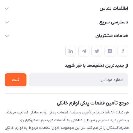
اطلاعات تماس
09106753413
دسترسی سریع
apji.ir@gmail.com
حساب کاربری
خدمات مشتریان
تهران،خیابان جمهوری ،ساختمان آلومینیوم ،طبقه ۹
مجله فروشگاه
قوانین و مقررات
لیست محصولات
حریم خصوصی
درباره ما
از جدید‌ترین تخفیف‌ها با‌ خبر شوید
راهنما
تماس با ما
ثبت
مرجع تأمین قطعات یدکی لوازم خانگی
فروشگاه APJIبا تمرکز بر تأمین و عرضه قطعات یدکی لوازم خانگی فعالیت می‌کند
و تلاش دارد دسترسی سریع و مطمئن به قطعات موردنیاز تعمیرکاران و
مصرف‌کنندگان را فراهم کند. در این مجموعه، انواع قطعات مربوط به لوازم خانگی