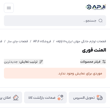
قطعات یدکی و جانبی لوازم خانگی جهان ایران
قطعات لوازم خانگی جهان ایران«apji.ir»
/
فروشگاه APJI
/
قطعات چای ساز
/
قط
المنت قوری
فیلتر محصولات
ترتیب نمایش
:
جدیدترین
موردی برای نمایش وجود ندارد.
ضمانت بازگشت کالا
امکان پر
تحویل اکسپرس