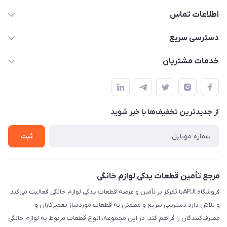
اطلاعات تماس
09106753413
دسترسی سریع
apji.ir@gmail.com
حساب کاربری
خدمات مشتریان
تهران،خیابان جمهوری ،ساختمان آلومینیوم ،طبقه ۹
مجله فروشگاه
قوانین و مقررات
لیست محصولات
حریم خصوصی
درباره ما
از جدید‌ترین تخفیف‌ها با‌ خبر شوید
راهنما
تماس با ما
ثبت
مرجع تأمین قطعات یدکی لوازم خانگی
فروشگاه APJIبا تمرکز بر تأمین و عرضه قطعات یدکی لوازم خانگی فعالیت می‌کند
و تلاش دارد دسترسی سریع و مطمئن به قطعات موردنیاز تعمیرکاران و
مصرف‌کنندگان را فراهم کند. در این مجموعه، انواع قطعات مربوط به لوازم خانگی