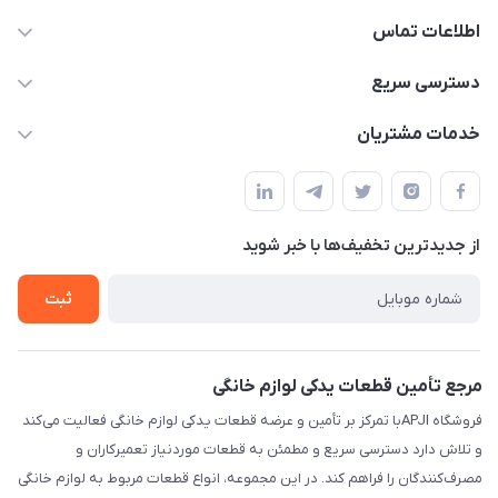
اطلاعات تماس
09106753413
دسترسی سریع
apji.ir@gmail.com
حساب کاربری
خدمات مشتریان
تهران،خیابان جمهوری ،ساختمان آلومینیوم ،طبقه ۹
مجله فروشگاه
قوانین و مقررات
لیست محصولات
حریم خصوصی
درباره ما
از جدید‌ترین تخفیف‌ها با‌ خبر شوید
راهنما
تماس با ما
ثبت
مرجع تأمین قطعات یدکی لوازم خانگی
فروشگاه APJIبا تمرکز بر تأمین و عرضه قطعات یدکی لوازم خانگی فعالیت می‌کند
و تلاش دارد دسترسی سریع و مطمئن به قطعات موردنیاز تعمیرکاران و
مصرف‌کنندگان را فراهم کند. در این مجموعه، انواع قطعات مربوط به لوازم خانگی