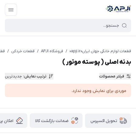
قطعات یدکی و جانبی لوازم خانگی جهان ایران
قطعات لوازم خانگی جهان ایران«apji.ir»
/
فروشگاه APJI
/
قطعات خردکن
/
قطع
بدنه اصلی ( پوسته موتور )
فیلتر محصولات
ترتیب نمایش
:
جدیدترین
موردی برای نمایش وجود ندارد.
ضمانت بازگشت کالا
امکان پر
تحویل اکسپرس