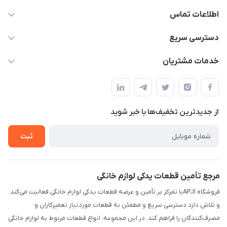
اطلاعات تماس
09106753413
دسترسی سریع
apji.ir@gmail.com
حساب کاربری
خدمات مشتریان
تهران،خیابان جمهوری ،ساختمان آلومینیوم ،طبقه ۹
مجله فروشگاه
قوانین و مقررات
لیست محصولات
حریم خصوصی
درباره ما
از جدید‌ترین تخفیف‌ها با‌ خبر شوید
راهنما
تماس با ما
ثبت
مرجع تأمین قطعات یدکی لوازم خانگی
فروشگاه APJIبا تمرکز بر تأمین و عرضه قطعات یدکی لوازم خانگی فعالیت می‌کند
و تلاش دارد دسترسی سریع و مطمئن به قطعات موردنیاز تعمیرکاران و
مصرف‌کنندگان را فراهم کند. در این مجموعه، انواع قطعات مربوط به لوازم خانگی