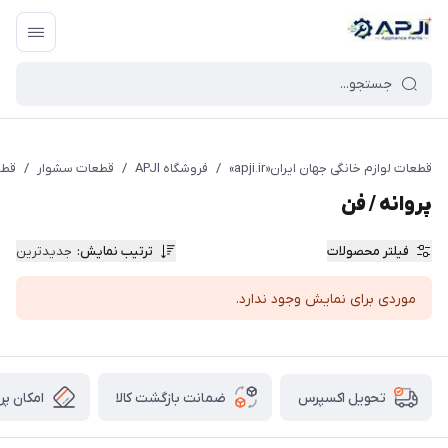
قطعات یدکی و جانبی لوازم خانگی جهان ایران
قطعات لوازم خانگی جهان ایران«apji.ir»
/
فروشگاه APJI
/
قطعات سشوار
/
قطع
پروانه / فن
فیلتر محصولات
ترتیب نمایش
:
جدیدترین
موردی برای نمایش وجود ندارد.
ضمانت بازگشت کالا
امکان پر
تحویل اکسپرس