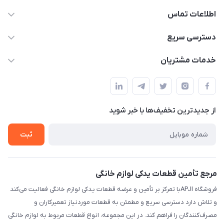
اطلاعات تماس
09106753413
دسترسی سریع
apji.ir@gmail.com
حساب کاربری
خدمات مشتریان
تهران،خیابان جمهوری ،ساختمان آلومینیوم ،طبقه ۹
مجله فروشگاه
قوانین و مقررات
لیست محصولات
حریم خصوصی
درباره ما
از جدید‌ترین تخفیف‌ها با‌ خبر شوید
راهنما
تماس با ما
ثبت
مرجع تأمین قطعات یدکی لوازم خانگی
فروشگاه APJIبا تمرکز بر تأمین و عرضه قطعات یدکی لوازم خانگی فعالیت می‌کند
و تلاش دارد دسترسی سریع و مطمئن به قطعات موردنیاز تعمیرکاران و
مصرف‌کنندگان را فراهم کند. در این مجموعه، انواع قطعات مربوط به لوازم خانگی