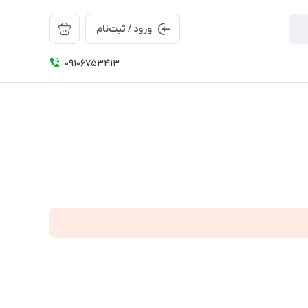
ورود / ثبت‌نام
09106753413