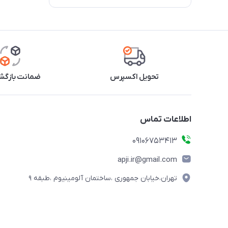
تحویل اکسپرس
ضمانت بازگشت
اطلاعات تماس
09106753413
apji.ir@gmail.com
تهران،خیابان جمهوری ،ساختمان آلومینیوم ،طبقه ۹