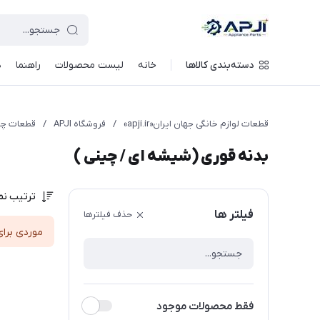
قطعات یدکی و جانبی لوازم خانگی جهان ایران
دسته‌بندی کالاها
خانه
لیست محصولات
راهنما
د
قطعات لوازم خانگی جهان ایران«apji.ir»
/
فروشگاه APJI
/
قطعات چا
بدنه قوری (شیشه ای / چینی )
ترتیب نم
فیلتر ها
حذف فیلترها
موردی برای
فقط محصولات موجود