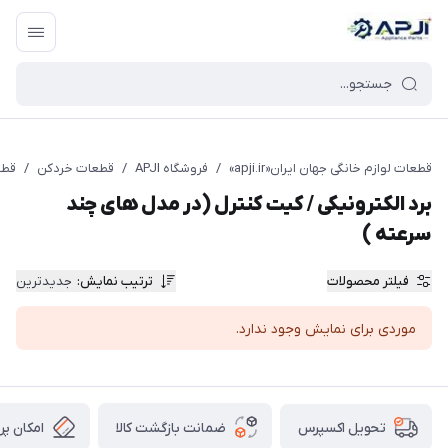
قطعات یدکی و جانبی لوازم خانگی جهان ایران
قطعات لوازم خانگی جهان ایران«apji.ir»
/
فروشگاه APJI
/
قطعات خردکن
/
قطع
برد الکترونیکی / کیت کنترل (در مدل های چند
سرعته )
فیلتر محصولات
ترتیب نمایش
:
جدیدترین
موردی برای نمایش وجود ندارد.
ضمانت بازگشت کالا
امکان پر
تحویل اکسپرس