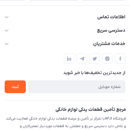
اطلاعات تماس
09106753413
دسترسی سریع
apji.ir@gmail.com
حساب کاربری
خدمات مشتریان
تهران،خیابان جمهوری ،ساختمان آلومینیوم ،طبقه ۹
مجله فروشگاه
قوانین و مقررات
لیست محصولات
حریم خصوصی
درباره ما
از جدید‌ترین تخفیف‌ها با‌ خبر شوید
راهنما
تماس با ما
ثبت
مرجع تأمین قطعات یدکی لوازم خانگی
فروشگاه APJIبا تمرکز بر تأمین و عرضه قطعات یدکی لوازم خانگی فعالیت می‌کند
و تلاش دارد دسترسی سریع و مطمئن به قطعات موردنیاز تعمیرکاران و