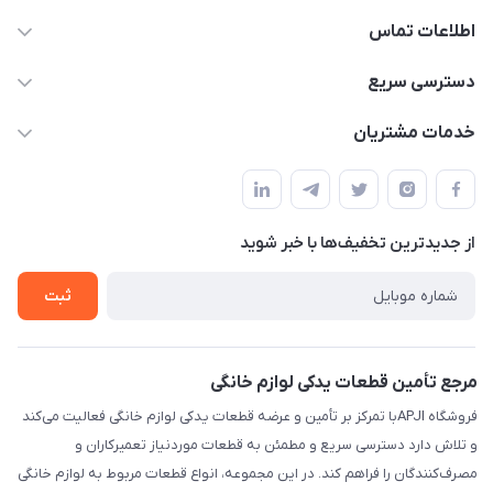
اطلاعات تماس
09106753413
دسترسی سریع
apji.ir@gmail.com
حساب کاربری
خدمات مشتریان
تهران،خیابان جمهوری ،ساختمان آلومینیوم ،طبقه ۹
مجله فروشگاه
قوانین و مقررات
لیست محصولات
حریم خصوصی
درباره ما
از جدید‌ترین تخفیف‌ها با‌ خبر شوید
راهنما
تماس با ما
ثبت
مرجع تأمین قطعات یدکی لوازم خانگی
فروشگاه APJIبا تمرکز بر تأمین و عرضه قطعات یدکی لوازم خانگی فعالیت می‌کند
و تلاش دارد دسترسی سریع و مطمئن به قطعات موردنیاز تعمیرکاران و
مصرف‌کنندگان را فراهم کند. در این مجموعه، انواع قطعات مربوط به لوازم خانگی