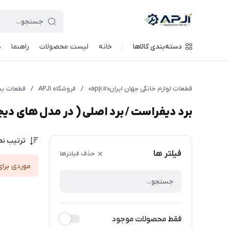
قطعات یدکی و جانبی لوازم خانگی جهان ایران
دسته‌بندی کالاها
خانه
لیست محصولات
راهنما
د
قطعات لوازم خانگی جهان ایران«apji.ir»
/
فروشگاه APJI
/
قطعات یخ
برد دیفراست / برد اصلی ( در مدل های دیج
ترتیب نم
فیلتر ها
حذف فیلترها
موردی برای
فقط محصولات موجود