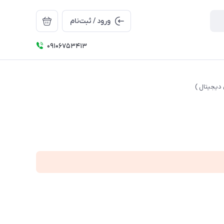
ورود / ثبت‌نام
09106753413
 دیجیتال )