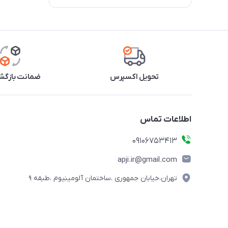
تحویل اکسپرس
ضمانت بازگشت
اطلاعات تماس
09106753413
apji.ir@gmail.com
تهران،خیابان جمهوری ،ساختمان آلومینیوم ،طبقه ۹