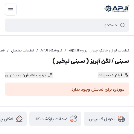
قطعات یدکی و جانبی لوازم خانگی جهان ایران
قطعات لوازم خانگی جهان ایران«apji.ir»
/
فروشگاه APJI
/
قطعات یخچال
/
قطع
سینی / لگن آبریز ( سینی تبخیر )
فیلتر محصولات
ترتیب نمایش
:
جدیدترین
موردی برای نمایش وجود ندارد.
ضمانت بازگشت کالا
امکان پر
تحویل اکسپرس