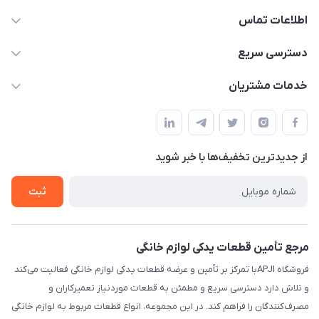
اطلاعات تماس
09106753413
دسترسی سریع
apji.ir@gmail.com
حساب کاربری
خدمات مشتریان
تهران،خیابان جمهوری ،ساختمان آلومینیوم ،طبقه ۹
مجله فروشگاه
قوانین و مقررات
لیست محصولات
حریم خصوصی
درباره ما
از جدید‌ترین تخفیف‌ها با‌ خبر شوید
راهنما
تماس با ما
ثبت
مرجع تأمین قطعات یدکی لوازم خانگی
فروشگاه APJIبا تمرکز بر تأمین و عرضه قطعات یدکی لوازم خانگی فعالیت می‌کند
و تلاش دارد دسترسی سریع و مطمئن به قطعات موردنیاز تعمیرکاران و
مصرف‌کنندگان را فراهم کند. در این مجموعه، انواع قطعات مربوط به لوازم خانگی