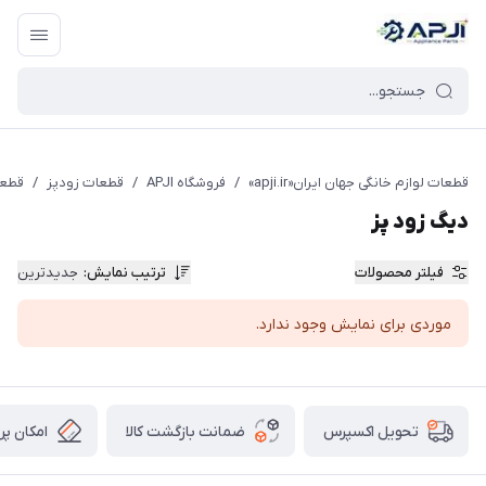
قطعات یدکی و جانبی لوازم خانگی جهان ایران
قطعات لوازم خانگی جهان ایران«apji.ir»
/
فروشگاه APJI
/
قطعات زودپز
/
قطعا
دیگ زود پز
فیلتر محصولات
ترتیب نمایش
:
جدیدترین
موردی برای نمایش وجود ندارد.
ضمانت بازگشت کالا
امکان پر
تحویل اکسپرس