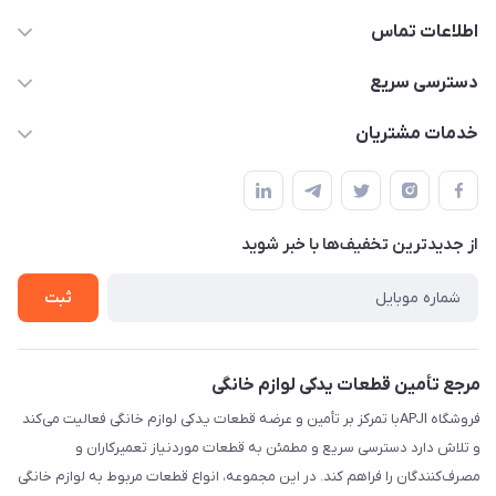
اطلاعات تماس
09106753413
دسترسی سریع
apji.ir@gmail.com
حساب کاربری
خدمات مشتریان
تهران،خیابان جمهوری ،ساختمان آلومینیوم ،طبقه ۹
مجله فروشگاه
قوانین و مقررات
لیست محصولات
حریم خصوصی
درباره ما
از جدید‌ترین تخفیف‌ها با‌ خبر شوید
راهنما
تماس با ما
ثبت
مرجع تأمین قطعات یدکی لوازم خانگی
فروشگاه APJIبا تمرکز بر تأمین و عرضه قطعات یدکی لوازم خانگی فعالیت می‌کند
و تلاش دارد دسترسی سریع و مطمئن به قطعات موردنیاز تعمیرکاران و
مصرف‌کنندگان را فراهم کند. در این مجموعه، انواع قطعات مربوط به لوازم خانگی