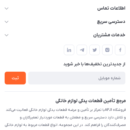
اطلاعات تماس
09106753413
دسترسی سریع
apji.ir@gmail.com
حساب کاربری
خدمات مشتریان
تهران،خیابان جمهوری ،ساختمان آلومینیوم ،طبقه ۹
مجله فروشگاه
قوانین و مقررات
لیست محصولات
حریم خصوصی
درباره ما
از جدید‌ترین تخفیف‌ها با‌ خبر شوید
راهنما
تماس با ما
ثبت
مرجع تأمین قطعات یدکی لوازم خانگی
فروشگاه APJIبا تمرکز بر تأمین و عرضه قطعات یدکی لوازم خانگی فعالیت می‌کند
و تلاش دارد دسترسی سریع و مطمئن به قطعات موردنیاز تعمیرکاران و
مصرف‌کنندگان را فراهم کند. در این مجموعه، انواع قطعات مربوط به لوازم خانگی