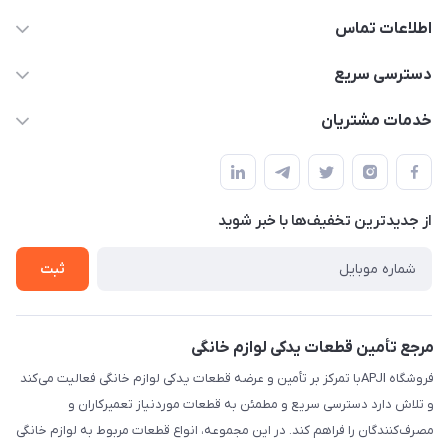
اطلاعات تماس
09106753413
دسترسی سریع
apji.ir@gmail.com
حساب کاربری
خدمات مشتریان
تهران،خیابان جمهوری ،ساختمان آلومینیوم ،طبقه ۹
مجله فروشگاه
قوانین و مقررات
لیست محصولات
حریم خصوصی
درباره ما
از جدید‌ترین تخفیف‌ها با‌ خبر شوید
راهنما
تماس با ما
ثبت
مرجع تأمین قطعات یدکی لوازم خانگی
فروشگاه APJIبا تمرکز بر تأمین و عرضه قطعات یدکی لوازم خانگی فعالیت می‌کند
و تلاش دارد دسترسی سریع و مطمئن به قطعات موردنیاز تعمیرکاران و
مصرف‌کنندگان را فراهم کند. در این مجموعه، انواع قطعات مربوط به لوازم خانگی