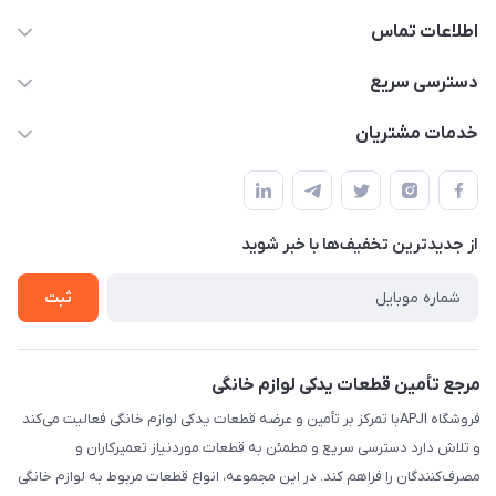
اطلاعات تماس
09106753413
دسترسی سریع
apji.ir@gmail.com
حساب کاربری
خدمات مشتریان
تهران،خیابان جمهوری ،ساختمان آلومینیوم ،طبقه ۹
مجله فروشگاه
قوانین و مقررات
لیست محصولات
حریم خصوصی
درباره ما
از جدید‌ترین تخفیف‌ها با‌ خبر شوید
راهنما
تماس با ما
ثبت
مرجع تأمین قطعات یدکی لوازم خانگی
فروشگاه APJIبا تمرکز بر تأمین و عرضه قطعات یدکی لوازم خانگی فعالیت می‌کند
و تلاش دارد دسترسی سریع و مطمئن به قطعات موردنیاز تعمیرکاران و
مصرف‌کنندگان را فراهم کند. در این مجموعه، انواع قطعات مربوط به لوازم خانگی