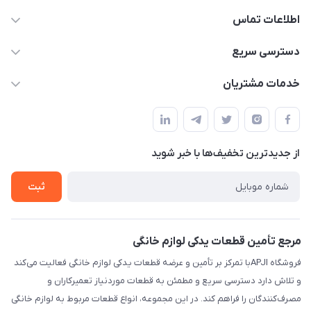
اطلاعات تماس
09106753413
دسترسی سریع
apji.ir@gmail.com
حساب کاربری
خدمات مشتریان
تهران،خیابان جمهوری ،ساختمان آلومینیوم ،طبقه ۹
مجله فروشگاه
قوانین و مقررات
لیست محصولات
حریم خصوصی
درباره ما
از جدید‌ترین تخفیف‌ها با‌ خبر شوید
راهنما
تماس با ما
ثبت
مرجع تأمین قطعات یدکی لوازم خانگی
فروشگاه APJIبا تمرکز بر تأمین و عرضه قطعات یدکی لوازم خانگی فعالیت می‌کند
و تلاش دارد دسترسی سریع و مطمئن به قطعات موردنیاز تعمیرکاران و
مصرف‌کنندگان را فراهم کند. در این مجموعه، انواع قطعات مربوط به لوازم خانگی