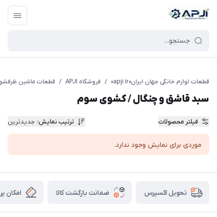
قطعات یدکی و جانبی لوازم خانگی جهان ایران
قطعات لوازم خانگی جهان ایران«apji.ir»
/
فروشگاه APJI
/
قطعات ماشین ظرفشو
سبد قاشق و چنگال / کشوی سوم
فیلتر محصولات
ترتیب نمایش
:
جدیدترین
موردی برای نمایش وجود ندارد.
ضمانت بازگشت کالا
امکان پر
تحویل اکسپرس