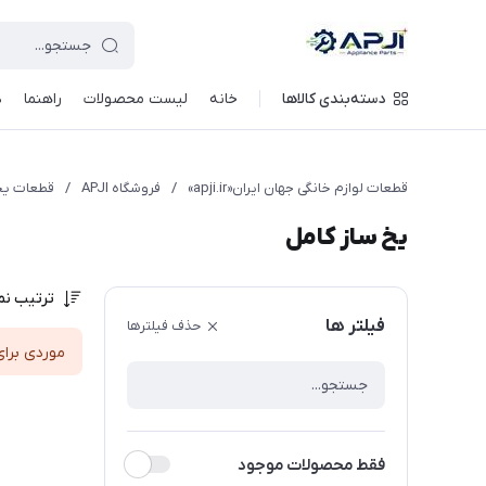
قطعات یدکی و جانبی لوازم خانگی جهان ایران
دسته‌بندی کالاها
خانه
لیست محصولات
راهنما
د
قطعات لوازم خانگی جهان ایران«apji.ir»
/
فروشگاه APJI
/
قطعات یخ
یخ ساز کامل
ترتیب نم
فیلتر ها
حذف فیلترها
موردی برای
فقط محصولات موجود