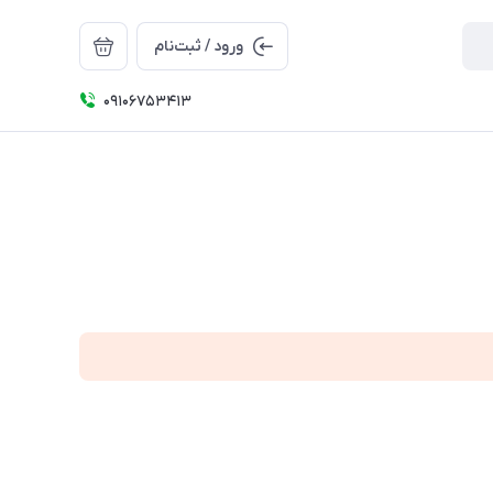
ورود / ثبت‌نام
09106753413