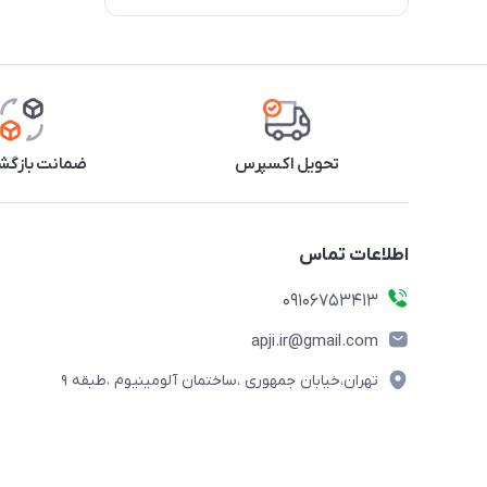
تحویل اکسپرس
ضمانت بازگشت
اطلاعات تماس
09106753413
apji.ir@gmail.com
تهران،خیابان جمهوری ،ساختمان آلومینیوم ،طبقه ۹