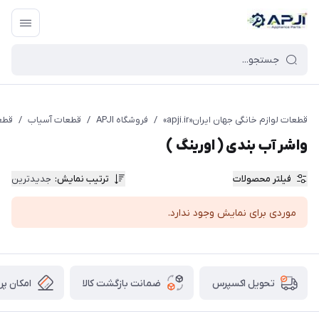
قطعات یدکی و جانبی لوازم خانگی جهان ایران
قطعات لوازم خانگی جهان ایران«apji.ir»
/
فروشگاه APJI
/
قطعات آسیاب
/
قطع
واشر آب بندی ( اورینگ )
فیلتر محصولات
ترتیب نمایش
:
جدیدترین
موردی برای نمایش وجود ندارد.
ضمانت بازگشت کالا
امکان پر
تحویل اکسپرس