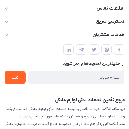
اطلاعات تماس
09106753413
دسترسی سریع
apji.ir@gmail.com
حساب کاربری
خدمات مشتریان
تهران،خیابان جمهوری ،ساختمان آلومینیوم ،طبقه ۹
مجله فروشگاه
قوانین و مقررات
لیست محصولات
حریم خصوصی
درباره ما
از جدید‌ترین تخفیف‌ها با‌ خبر شوید
راهنما
تماس با ما
ثبت
مرجع تأمین قطعات یدکی لوازم خانگی
فروشگاه APJIبا تمرکز بر تأمین و عرضه قطعات یدکی لوازم خانگی فعالیت می‌کند
و تلاش دارد دسترسی سریع و مطمئن به قطعات موردنیاز تعمیرکاران و
مصرف‌کنندگان را فراهم کند. در این مجموعه، انواع قطعات مربوط به لوازم خانگی