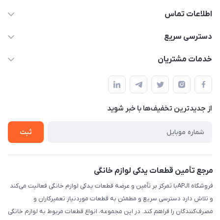
اطلاعات تماس
09106753413
دسترسی سریع
apji.ir@gmail.com
حساب کاربری
خدمات مشتریان
تهران،خیابان جمهوری ،ساختمان آلومینیوم ،طبقه ۹
مجله فروشگاه
قوانین و مقررات
لیست محصولات
حریم خصوصی
درباره ما
از جدید‌ترین تخفیف‌ها با‌ خبر شوید
راهنما
تماس با ما
ثبت
مرجع تأمین قطعات یدکی لوازم خانگی
فروشگاه APJIبا تمرکز بر تأمین و عرضه قطعات یدکی لوازم خانگی فعالیت می‌کند
و تلاش دارد دسترسی سریع و مطمئن به قطعات موردنیاز تعمیرکاران و
مصرف‌کنندگان را فراهم کند. در این مجموعه، انواع قطعات مربوط به لوازم خانگی