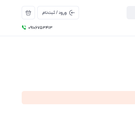
ورود / ثبت‌نام
09106753413