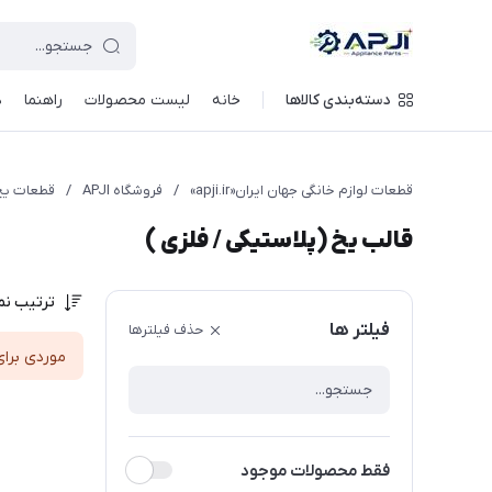
قطعات یدکی و جانبی لوازم خانگی جهان ایران
دسته‌بندی کالاها
خانه
لیست محصولات
راهنما
د
قطعات لوازم خانگی جهان ایران«apji.ir»
/
فروشگاه APJI
/
قطعات یخ
قالب یخ (پلاستیکی / فلزی )
ترتیب نم
فیلتر ها
حذف فیلترها
موردی برای
فقط محصولات موجود