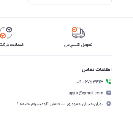
تحویل اکسپرس
ضمانت بازگشت
اطلاعات تماس
09106753413
apji.ir@gmail.com
تهران،خیابان جمهوری ،ساختمان آلومینیوم ،طبقه ۹